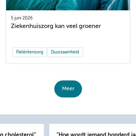
5 juni 2026
Ziekenhuiszorg kan veel groener
Patiëntenzorg
Duurzaamheid
Meer
g cholesterol
Hoe wordt iemand honderd ja