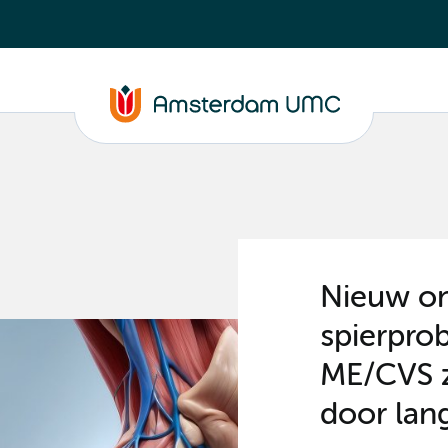
Nieuw on
spierpro
ME/CVS zi
door lang