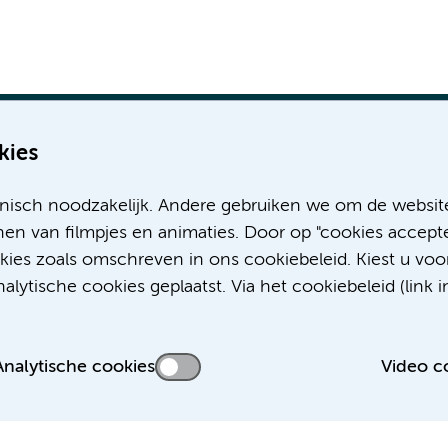
kies
nisch noodzakelijk. Andere gebruiken we om de websit
Meer Amsterdam UMC websites:
en van filmpjes en animaties. Door op "cookies accepte
okies zoals omschreven in ons cookiebeleid. Kiest u voo
Werken bij Amsterdam UMC
lytische cookies geplaatst. Via het cookiebeleid (link i
Over Amsterdam UMC
Nieuws
Research
Analytische cookies
Video c
Educatie Locatie AMC
Educatie Locatie VUmc