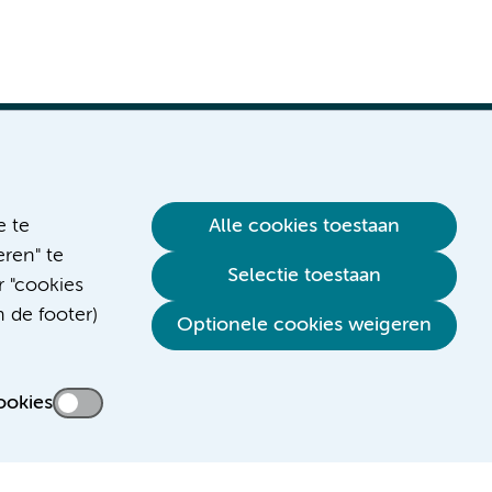
e te
Alle cookies toestaan
ren" te
Selectie toestaan
r "cookies
n de footer)
Optionele cookies weigeren
ookies