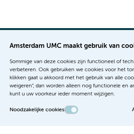
Amsterdam UMC maakt gebruik van coo
Sommige van deze cookies zijn functioneel of tech
Locatie AMC
Locatie VUmc
verbeteren. Ook gebruiken we cookies voor het ton
Meibergdreef 9
De Boelelaan 1117
klikken gaat u akkoord met het gebruik van alle co
1105 AZ Amsterdam
1081 HV Amsterdam
weigeren", dan worden alleen nog functionele en ana
kunt u uw voorkeur ieder moment wijzigen.
Telefoon:
Telefoon:
(020) 566 9111
(020) 444 4444
Noodzakelijke cookies
Route & Parkeren
Route & Parkeren