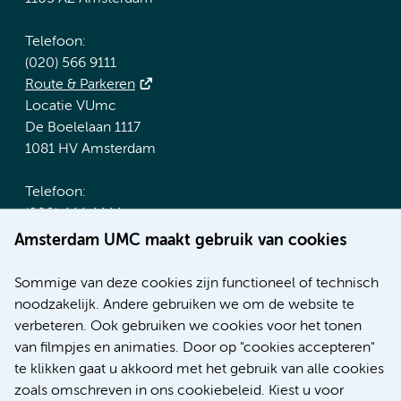
Telefoon:
(020) 566 9111
Route & Parkeren
Locatie VUmc
De Boelelaan 1117
1081 HV Amsterdam
Telefoon:
(020) 444 4444
Route & Parkeren
Amsterdam UMC maakt gebruik van cookies
Meer Amsterdam UMC websites:
Sommige van deze cookies zijn functioneel of technisch
noodzakelijk. Andere gebruiken we om de website te
Werken bij Amsterdam UMC
verbeteren. Ook gebruiken we cookies voor het tonen
Over Amsterdam UMC
van filmpjes en animaties. Door op "cookies accepteren"
Nieuws
te klikken gaat u akkoord met het gebruik van alle cookies
Research
zoals omschreven in ons cookiebeleid. Kiest u voor
Educatie Locatie AMC