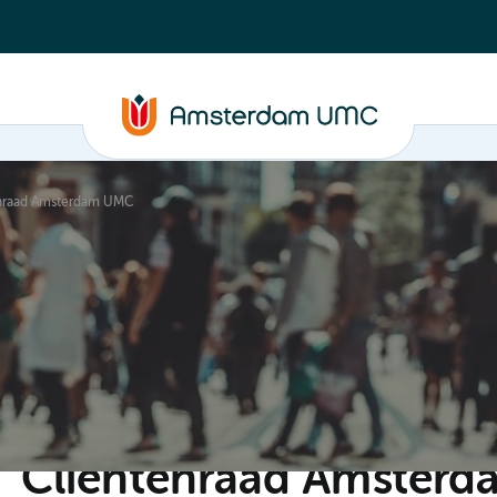
enraad Amsterdam UMC
C
Steun ons
Evenementen
Actueel
Contact
Cliëntenraad Amster