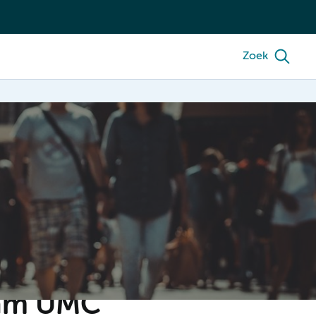
Zoek
dam UMC