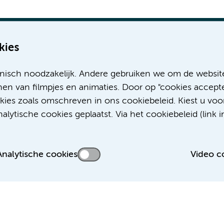
kies
nisch noodzakelijk. Andere gebruiken we om de websit
Meer Amsterdam UMC websites:
en van filmpjes en animaties. Door op "cookies accepte
okies zoals omschreven in ons cookiebeleid. Kiest u voo
Werken bij Amsterdam UMC
lytische cookies geplaatst. Via het cookiebeleid (link i
Over Amsterdam UMC
Nieuws
Research
Analytische cookies
Video c
Educatie Locatie AMC
Educatie Locatie VUmc
 privacyverklaring
Disclaimer
Colofon