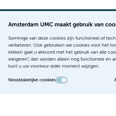
Amsterdam UMC maakt gebruik van coo
Sommige van deze cookies zijn functioneel of tech
Locatie AMC
Locatie VUmc
verbeteren. Ook gebruiken we cookies voor het ton
Meibergdreef 9
De Boelelaan 1117
klikken gaat u akkoord met het gebruik van alle co
1105 AZ Amsterdam
1081 HV Amsterdam
weigeren", dan worden alleen nog functionele en ana
kunt u uw voorkeur ieder moment wijzigen.
Telefoon:
Telefoon:
(020) 566 9111
(020) 444 4444
Noodzakelijke cookies
Route & Parkeren
Route & Parkeren
Toegankelijkheidsverklaring
Responsible disclosure
Algemene