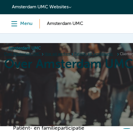
content
Amsterdam UMC Websites
Menu
Amsterdam UMC
Amsterdam UMC
Over Amsterdam UMC
Hoe wij werken
Patiënt- en familieparticipatie
Cliënt
Over Amsterdam UM
Home
Organisatie
Hoe wij werken
Als werkgever
Patiënt- en familieparticipatie