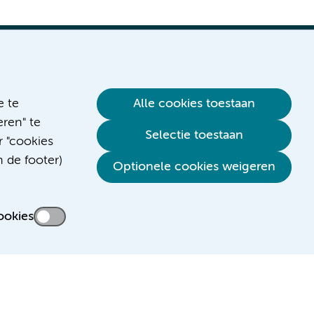
e te
Alle cookies toestaan
ren" te
Selectie toestaan
r "cookies
n de footer)
Optionele cookies weigeren
ookies