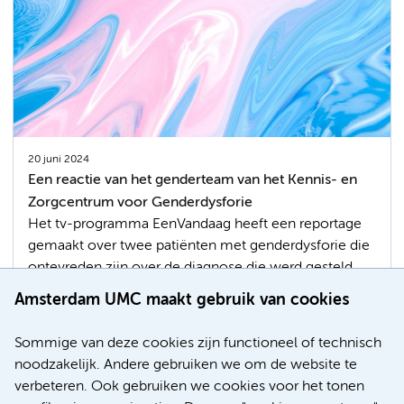
20 juni 2024
Een reactie van het genderteam van het Kennis- en
Zorgcentrum voor Genderdysforie
Het tv-programma EenVandaag heeft een reportage
gemaakt over twee patiënten met genderdysforie die
ontevreden zijn over de diagnose die werd gesteld
door het genderteam van Amsterdam UMC. Het
Amsterdam UMC maakt gebruik van cookies
genderteam kan vanwege privacyregels en het
medisch beroepsgeheim niet op een individuele
Sommige van deze cookies zijn functioneel of technisch
casus ingaan. Hierbij een reactie van het genderteam.
noodzakelijk. Andere gebruiken we om de website te
verbeteren. Ook gebruiken we cookies voor het tonen
Transgenderzorg