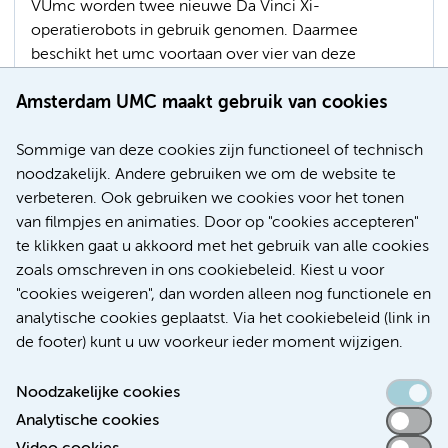
VUmc worden twee nieuwe Da Vinci Xi-
operatierobots in gebruik genomen. Daarmee
beschikt het umc voortaan over vier van deze
geavanceerde chirurgische systemen. Het hoogste
Amsterdam UMC maakt gebruik van cookies
aantal in Nederland.
Sommige van deze cookies zijn functioneel of technisch
Innovatie
Longziekten
Maag-, darm-, en leverziekten
noodzakelijk. Andere gebruiken we om de website te
Chirurgie
Hart- en vaatziekten
Gynaecologie
verbeteren. Ook gebruiken we cookies voor het tonen
Urologie
Kunstmatige intelligentie (AI)
van filmpjes en animaties. Door op "cookies accepteren"
te klikken gaat u akkoord met het gebruik van alle cookies
zoals omschreven in ons cookiebeleid. Kiest u voor
"cookies weigeren", dan worden alleen nog functionele en
Meer
analytische cookies geplaatst. Via het cookiebeleid (link in
de footer) kunt u uw voorkeur ieder moment wijzigen.
Noodzakelijke cookies
Analytische cookies
Toegankelijkheidsverklaring