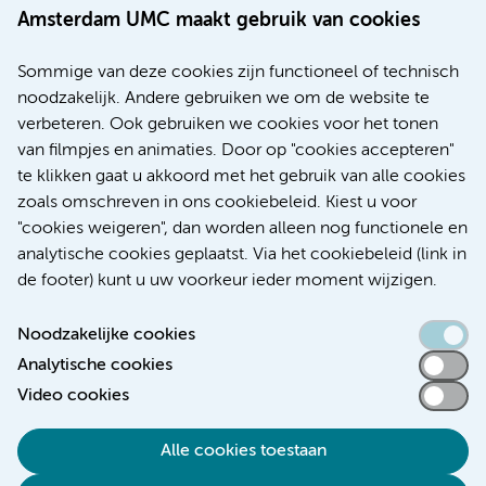
aan de faculteit Geneeskunde van de UvA. Ze is
Amsterdam UMC maakt gebruik van cookies
klinisch patholoog en gespecialiseerd in het
onderzoeken van monsters van weefsels van
Sommige van deze cookies zijn functioneel of technisch
patiënten, om de ziekte en de ernst daarvan vast te
noodzakelijk. Andere gebruiken we om de website te
stellen. Verheij is gespecialiseerd, zoals haar
verbeteren. Ook gebruiken we cookies voor het tonen
leeropdracht vermeldt, in lever, alvleesklier en
van filmpjes en animaties. Door op "cookies accepteren"
galwegen.
te klikken gaat u akkoord met het gebruik van alle cookies
zoals omschreven in ons cookiebeleid. Kiest u voor
Hoogleraren
Pathologie
"cookies weigeren", dan worden alleen nog functionele en
analytische cookies geplaatst. Via het cookiebeleid (link in
de footer) kunt u uw voorkeur ieder moment wijzigen.
Noodzakelijke cookies
Analytische cookies
Toegankelijkheidsverklaring
Video cookies
Responsible disclosure
Alle cookies toestaan
Algemene privacyverklaring