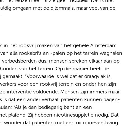
t het reuze mee. “Ik zie geen hobbels. Dat is niet
vuldig omgaan met de dilemma’s, maar veel van de
”
ls in het rookvrij maken van het gehele Amsterdam
 van alle rookabri’s en -palen op het terrein weghalen
en verbodsborden dus, mensen spreken elkaar aan op
 houden van het terrein. Op die manier heeft de
gemaakt. “Voorwaarde is wel dat er draagvlak is.
erkers voor een rookvrij terrein en onder hen zijn
 deze interventie voldoende. Mensen zijn immers maar
s is dat een ander verhaal: patiënten kunnen dagen-
len: “Als je dan bedlegerig bent en een
 het plafond. Zij hebben nicotinesuppletie nodig. Dat
n wonder dat patiënten met een nicotineverslaving