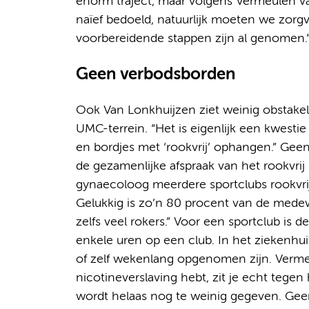
enorm traject, maar volgens Vermeulen val
naïef bedoeld, natuurlijk moeten we zorg
voorbereidende stappen zijn al genomen.
Geen verbodsborden
Ook Van Lonkhuijzen ziet weinig obstake
UMC-terrein. “Het is eigenlijk een kwestie
en bordjes met ‘rookvrij’ ophangen.” Ge
de gezamenlijke afspraak van het rookvrij
gynaecoloog meerdere sportclubs rookvrij 
Gelukkig is zo’n 80 procent van de medew
zelfs veel rokers.” Voor een sportclub is
enkele uren op een club. In het ziekenhui
of zelf wekenlang opgenomen zijn. Vermeu
nicotineverslaving hebt, zit je echt tegen
wordt helaas nog te weinig gegeven. Gee