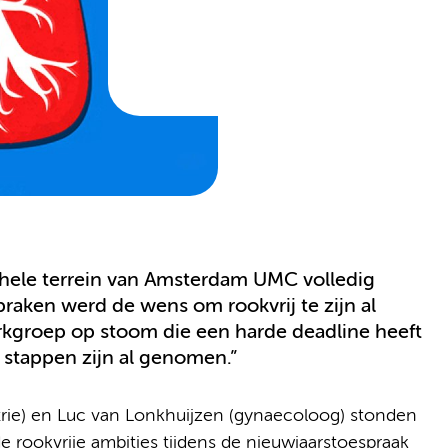
t hele terrein van Amsterdam UMC volledig
spraken werd de wens om rookvrij te zijn al
rkgroep op stoom die een harde deadline heeft
 stappen zijn al genomen.”
rie) en Luc van Lonkhuijzen (gynaecoloog) stonden
e rookvrije ambities tijdens de nieuwjaarstoespraak