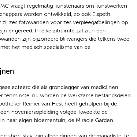
MC vraagt regelmatig kunstenaars om kunstwerken
chappers worden ontwikkeld, zo ook Elspeth
zij zes fotowanden voor zes verpleegafdelingen op
 er gereed. In elke zitruimte zal zich een
towanden zijn bijzondere blikvangers die telkens twee
 met het medisch specialisme van de
ijnen
 geselecteerd die als grondlegger van medicijnen
ger tenminste: nu worden de werkzame bestandsdelen
otheker Reinier van Hest heeft geholpen bij de
ok een hoveniersopleiding volgde, kweekte de
 in haar eigen bloementuin, de Miracle Garden.
e short stay' zijn afbeeldingen van de mariadistel te