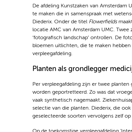
De afdeling Kunstzaken van Amsterdam U
te maken die in samenspraak met wetens
Diederix. Onder de titel
Flowerfields
maakt 
locatie AMC van Amsterdam UMC. Twee zijn
‘fotografisch landschap’ ontrollen. De fo
bloemen uitlichten, die te maken hebben
verpleegafdeling.
Planten als grondlegger medic
Per verpleegafdeling zijn er twee planten
worden geportretteerd. Zo was dat vroe
vaak synthetisch nagemaakt. Ziekenhuisap
selectie van die planten. Diederix, die o
geselecteerde soorten vervolgens zelf op
Op de toekomstige verpleegafdeling 'Intern