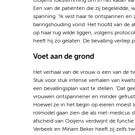
Ooijens toestemming om in het kader van 
Een van de patiënten die zij begeleidde,
spanning. ‘Ik wist haar te ontspannen en 
baringshouding vond. Het hoofd van de af
op haar rug wilde liggen, volgens protocol.
heeft hij zo gelaten. De bevalling verliep p
Voet aan de grond
Het verhaal van de vrouw is een van de twa
Stuk voor stuk intense verhalen van kw
een bevallingsplan vast te stellen. ‘Dat ge
vrouwen ontspannener en minder gefrustre
Hoewel ze in het begin op eieren moest lop
rolmodel gaan zien die als niet-medicus
afscheid van Ooijens verdwijnt de funct
Verbeek en Miriam Beker heeft zij zelfs t