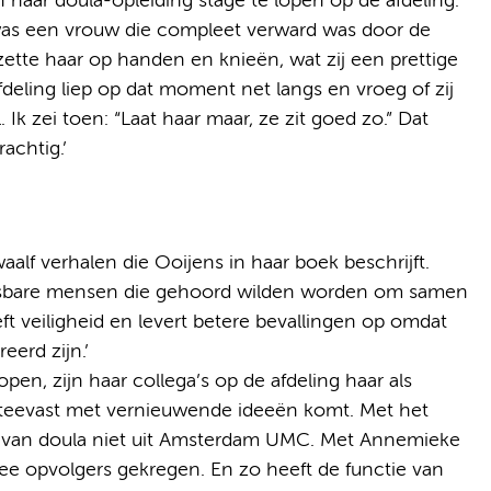
haar doula-opleiding stage te lopen op de afdeling.
 was een vrouw die compleet verward was door de
zette haar op handen en knieën, wat zij een prettige
deling liep op dat moment net langs en vroeg of zij
 Ik zei toen: “Laat haar maar, ze zit goed zo.” Dat
rachtig.’
alf verhalen die Ooijens in haar boek beschrijft.
etsbare mensen die gehoord wilden worden om samen
eft veiligheid en levert betere bevallingen op omdat
erd zijn.’
en, zijn haar collega’s op de afdeling haar als
 steevast met vernieuwende ideeën komt. Met het
ie van doula niet uit Amsterdam UMC. Met Annemieke
wee opvolgers gekregen. En zo heeft de functie van