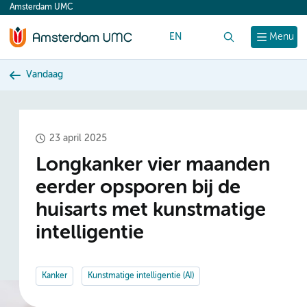
Amsterdam UMC
content
EN
Zoek
Menu
Vandaag
23 april 2025
Longkanker vier maanden
eerder opsporen bij de
huisarts met kunstmatige
intelligentie
Kanker
Kunstmatige intelligentie (AI)