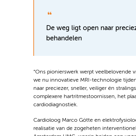
De weg ligt open naar preciezer
behandelen
“Ons pionierswerk werpt veelbelovende vr
we nu innovatieve MRI-technologie tijden
naar preciezer, sneller, veiliger én strali
complexere hartritmestoornissen, het pl
cardiodiagnostiek.
Cardioloog Marco Götte en elektrofysioloo
realisatie van de zogeheten intervention