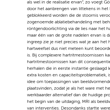
als wel in de realisatie ervan”, zo voegt 
door het aanbrengen van littekens in het h
geblokkeerd worden die de stoornis vero
zogenoemde ablatiebehandeling met behul
röntgendoorlichting via de lies naar het 
maar één van de grote nadelen ervan is dat
ingreep zie je niet precies wat je aan het
hartweefsel dus niet meteen kunt beoorde
is. Bij complexere hartritmestoornissen kan
hartritmestoornissen kan dit consequent
herhalen die in eerste instantie geslaagd l
extra kosten en capaciteitsproblematiek, i
idee om toepassingen van beeldvormende M
plaatsvinden, zodat je als het ware met h
werkbaarder alternatief dan de huidige p
het begin van de uitdaging, MRI als beel
van interventies. Desondanks startte wer