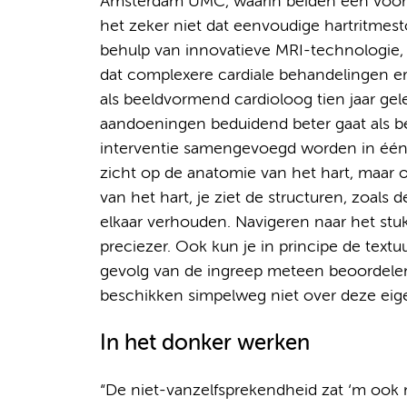
Amsterdam UMC, waarin beiden een voort
het zeker niet dat eenvoudige hartritme
behulp van innovatieve MRI-technologie, w
dat complexere cardiale behandelingen e
als beeldvormend cardioloog tien jaar gel
aandoeningen beduidend beter gaat als 
interventie samengevoegd worden in één p
zicht op de anatomie van het hart, maar 
van het hart, je ziet de structuren, zoals
elkaar verhouden. Navigeren naar het st
preciezer. Ook kun je in principe de textu
gevolg van de ingreep meteen beoordele
beschikken simpelweg niet over deze eig
In het donker werken
“De niet-vanzelfsprekendheid zat ‘m ook n