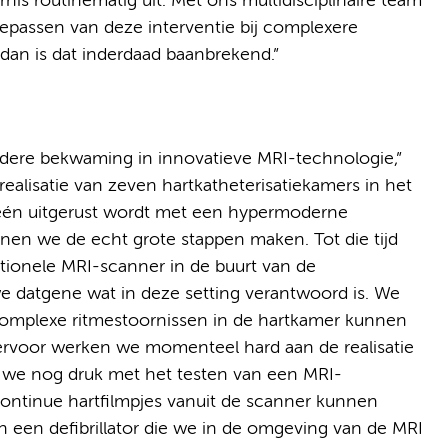
nis routinematig uit. Met ons multidisciplinaire team
epassen van deze interventie bij complexere
, dan is dat inderdaad baanbrekend.”
rdere bekwaming in innovatieve MRI-technologie,”
 realisatie van zeven hartkatheterisatiekamers in het
één uitgerust wordt met een hypermoderne
nen we de echt grote stappen maken. Tot die tijd
ionele MRI-scanner in de buurt van de
e datgene wat in deze setting verantwoord is. We
e complexe ritmestoornissen in de hartkamer kunnen
ervoor werken we momenteel hard aan de realisatie
 we nog druk met het testen van een MRI-
ntinue hartfilmpjes vanuit de scanner kunnen
 een defibrillator die we in de omgeving van de MRI