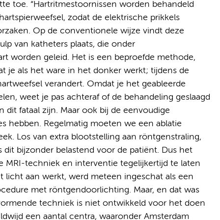
Götte toe. “Hartritmestoornissen worden behandeld
artspierweefsel, zodat de elektrische prikkels
orzaken. Op de conventionele wijze vindt deze
p van katheters plaats, die onder
hart worden geleid. Het is een beproefde methode,
 je als het ware in het donker werkt; tijdens de
 hartweefsel verandert. Omdat je het geableerde
len, weet je pas achteraf of de behandeling geslaagd
 dit fataal zijn. Maar ook bij de eenvoudige
ies hebben. Regelmatig moeten we een ablatie
eek. Los van extra blootstelling aan röntgenstraling,
s dit bijzonder belastend voor de patiënt. Dus het
RI-techniek en interventie tegelijkertijd te laten
et licht aan werkt, werd meteen ingeschat als een
rocedure met röntgendoorlichting. Maar, en dat was
dvormende techniek is niet ontwikkeld voor het doen
eldwijd een aantal centra, waaronder Amsterdam