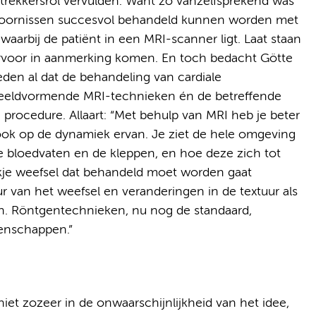
rekkersrol vervulden. Want zo vanzelfsprekend was
stoornissen succesvol behandeld kunnen worden met
aarbij de patiënt in een MRI-scanner ligt. Laat staan
rvoor in aanmerking komen. En toch bedacht Götte
eden al dat de behandeling van cardiale
beeldvormende MRI-technieken én de betreffende
rocedure. Allaart: “Met behulp van MRI heb je beter
ook op de dynamiek ervan. Je ziet de hele omgeving
 de bloedvaten en de kleppen, en hoe deze zich tot
ukje weefsel dat behandeld moet worden gaat
ur van het weefsel en veranderingen in de textuur als
n. Röntgentechnieken, nu nog de standaard,
enschappen.”
iet zozeer in de onwaarschijnlijkheid van het idee,