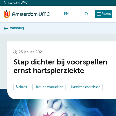
Amsterdam UMC
content
EN
Zoek
Menu
Vandaag
25 januari 2021
Stap dichter bij voorspellen
ernst hartspierziekte
Biobank
Hart- en vaatziekten
Hartritmestoornissen