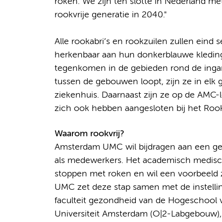
roken. We zijn ten slotte in Nederland me
rookvrije generatie in 2040."
Alle rookabri’s en rookzuilen zullen eind 
herkenbaar aan hun donkerblauwe kleding
tegenkomen in de gebieden rond de inga
tussen de gebouwen loopt, zijn ze in elk g
ziekenhuis. Daarnaast zijn ze op de AMC-lo
zich ook hebben aangesloten bij het Rookvr
Waarom rookvrij?
Amsterdam UMC wil bijdragen aan een g
als medewerkers. Het academisch medisc
stoppen met roken en wil een voorbeeld 
UMC zet deze stap samen met de instelli
faculteit gezondheid van de Hogeschool 
Universiteit Amsterdam (O|2-Labgebouw