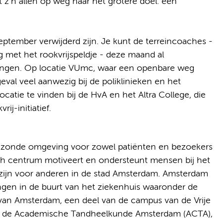
t z’n allen op weg naar het grotere doel: een
september verwijderd zijn. Je kunt de terreincoaches -
 met het rookvrijspeldje - deze maand al
ngen. Op locatie VUmc, waar een openbare weg
eval veel aanwezig bij de poliklinieken en het
catie te vinden bij de HvA en het Altra College, die
ij-initiatief.
ezonde omgeving voor zowel patiënten en bezoekers
h centrum motiveert en ondersteunt mensen bij het
zijn voor anderen in de stad Amsterdam. Amsterdam
ngen in de buurt van het ziekenhuis waaronder de
van Amsterdam, een deel van de campus van de Vrije
), de Academische Tandheelkunde Amsterdam (ACTA),