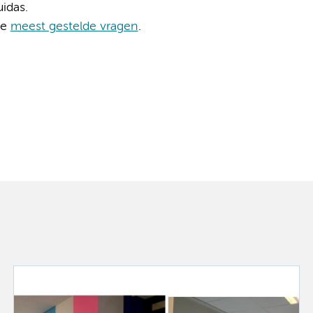
idas.
de
meest gestelde vragen
.