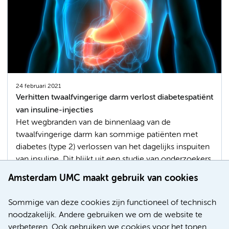
24 februari 2021
Verhitten twaalfvingerige darm verlost diabetespatiënt
van insuline-injecties
Het wegbranden van de binnenlaag van de
twaalfvingerige darm kan sommige patiënten met
diabetes (type 2) verlossen van het dagelijks inspuiten
van insuline. Dit blijkt uit een studie van onderzoekers
van Amsterdam UMC. Eerder bleek deze techniek al
Amsterdam UMC maakt gebruik van cookies
effectief om het moment uit te stellen waarop
sommige mensen met suikerziekte met insuline
Sommige van deze cookies zijn functioneel of technisch
moeten beginnen.
noodzakelijk. Andere gebruiken we om de website te
verbeteren. Ook gebruiken we cookies voor het tonen