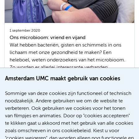
1 september 2020
Ons microbioom: vriend en vijand
Wat hebben bacteriën, gisten en schimmels in ons
lichaam met onze gezondheid te maken? Een
heleboel, weten onderzoekers van het microbioom.
Zo worden er allerlei interessante verbanden
gevonden tussen ziektes en de aan- of afwezigheid
Amsterdam UMC maakt gebruik van cookies
van bepaalde bacteriën. Het Microbiota Center
Amsterdam wil met goed opgezet onderzoek de stap
Sommige van deze cookies zijn functioneel of technisch
naar de kliniek maken.
noodzakelijk. Andere gebruiken we om de website te
verbeteren. Ook gebruiken we cookies voor het tonen
Microbiologie
Bacteriën
Transplantatie
van filmpjes en animaties. Door op "cookies accepteren"
te klikken gaat u akkoord met het gebruik van alle cookies
zoals omschreven in ons cookiebeleid. Kiest u voor
"cookies weigeren", dan worden alleen nog functionele en