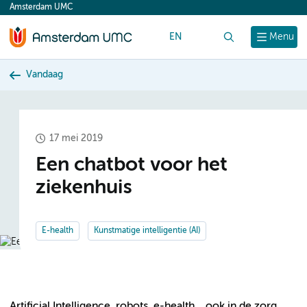
Amsterdam UMC
content
EN
Zoek
Menu
Vandaag
17 mei 2019
Een chatbot voor het
ziekenhuis
E-health
Kunstmatige intelligentie (AI)
Artificial Intelligence, robots, e-health….ook in de zorg