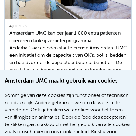
4 juli 2025
Amsterdam UMC kan per jaar 1.000 extra patiënten
opereren dankzij verbeterprogramma
Anderhalf jaar geleden startte binnen Amsterdam UMC
een initiatief om de capaciteit van OK’s, poli’s, bedden
en beeldvormende apparatuur beter te benutten. De
resultaten zijn boven verwachting: er konden in een
jaar maar liefst 1.000 patiënten meer worden
Amsterdam UMC maakt gebruik van cookies
geopereerd, waaronder 150 kinderen.
Programmamanager Renate Mulder blikt terug en
Sommige van deze cookies zijn functioneel of technisch
vooruit.
noodzakelijk. Andere gebruiken we om de website te
verbeteren. Ook gebruiken we cookies voor het tonen
Patiëntenzorg
Ons Amsterdam UMC
van filmpjes en animaties. Door op "cookies accepteren"
te klikken gaat u akkoord met het gebruik van alle cookies
zoals omschreven in ons cookiebeleid. Kiest u voor