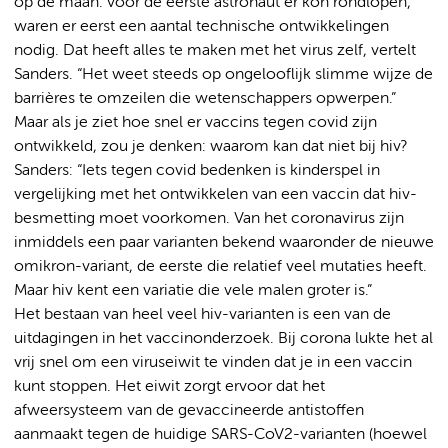
op de maan: voor de eerste astronaut er kon rondlopen,
waren er eerst een aantal technische ontwikkelingen
nodig. Dat heeft alles te maken met het virus zelf, vertelt
Sanders. “Het weet steeds op ongelooflijk slimme wijze de
barrières te omzeilen die wetenschappers opwerpen.”
Maar als je ziet hoe snel er vaccins tegen covid zijn
ontwikkeld, zou je denken: waarom kan dat niet bij hiv?
Sanders: “Iets tegen covid bedenken is kinderspel in
vergelijking met het ontwikkelen van een vaccin dat hiv-
besmetting moet voorkomen. Van het coronavirus zijn
inmiddels een paar varianten bekend waaronder de nieuwe
omikron-variant, de eerste die relatief veel mutaties heeft.
Maar hiv kent een variatie die vele malen groter is.”
Het bestaan van heel veel hiv-varianten is een van de
uitdagingen in het vaccinonderzoek. Bij corona lukte het al
vrij snel om een viruseiwit te vinden dat je in een vaccin
kunt stoppen. Het eiwit zorgt ervoor dat het
afweersysteem van de gevaccineerde antistoffen
aanmaakt tegen de huidige SARS-CoV2-varianten (hoewel