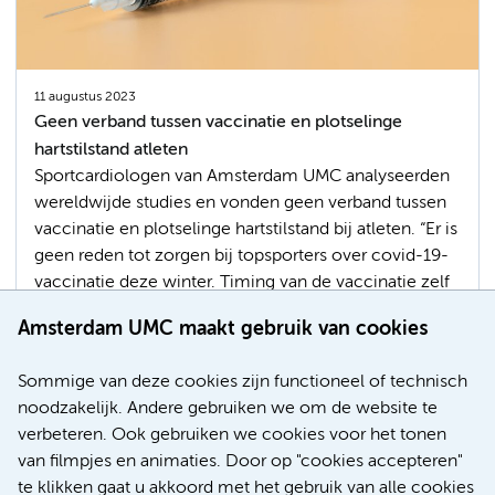
11 augustus 2023
Geen verband tussen vaccinatie en plotselinge
hartstilstand atleten
Sportcardiologen van Amsterdam UMC analyseerden
wereldwijde studies en vonden geen verband tussen
vaccinatie en plotselinge hartstilstand bij atleten. “Er is
geen reden tot zorgen bij topsporters over covid-19-
vaccinatie deze winter. Timing van de vaccinatie zelf
is wel zinvol, om te voorkomen dat de sportprestaties
Amsterdam UMC maakt gebruik van cookies
er onder kunnen lijden”, aldus Harald Jørstad,
sportcardioloog bij Amsterdam UMC.
Sommige van deze cookies zijn functioneel of technisch
noodzakelijk. Andere gebruiken we om de website te
covid-19
Vaccinaties
Hart- en vaatziekten
verbeteren. Ook gebruiken we cookies voor het tonen
Maatschappelijke impact
van filmpjes en animaties. Door op "cookies accepteren"
te klikken gaat u akkoord met het gebruik van alle cookies