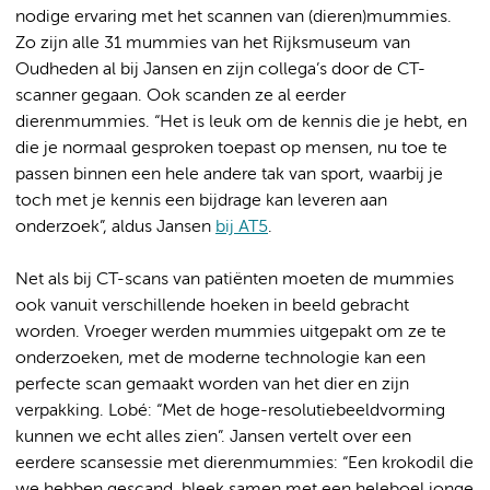
nodige ervaring met het scannen van (dieren)mummies.
Zo zijn alle 31 mummies van het Rijksmuseum van
Oudheden al bij Jansen en zijn collega’s door de CT-
scanner gegaan. Ook scanden ze al eerder
dierenmummies. “Het is leuk om de kennis die je hebt, en
die je normaal gesproken toepast op mensen, nu toe te
passen binnen een hele andere tak van sport, waarbij je
toch met je kennis een bijdrage kan leveren aan
onderzoek”, aldus Jansen
bij AT5
.
Net als bij CT-scans van patiënten moeten de mummies
ook vanuit verschillende hoeken in beeld gebracht
worden. Vroeger werden mummies uitgepakt om ze te
onderzoeken, met de moderne technologie kan een
perfecte scan gemaakt worden van het dier en zijn
verpakking. Lobé: “Met de hoge-resolutiebeeldvorming
kunnen we echt alles zien”. Jansen vertelt over een
eerdere scansessie met dierenmummies: “Een krokodil die
we hebben gescand, bleek samen met een heleboel jonge