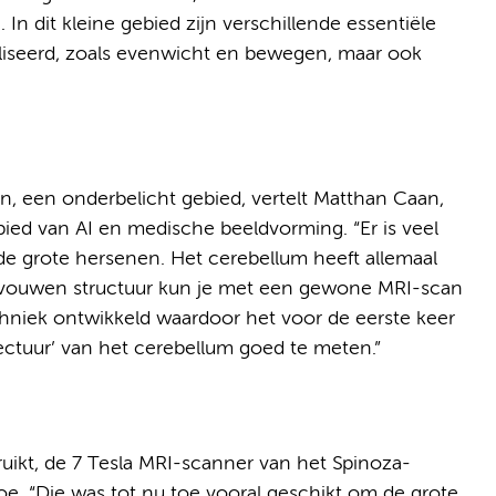
n dit kleine gebied zijn verschillende essentiële
aliseerd, zoals evenwicht en bewegen, maar ook
n, een onderbelicht gebied, vertelt Matthan Caan,
ed van AI en medische beeldvorming. “Er is veel
e grote hersenen. Het cerebellum heeft allemaal
 gevouwen structuur kun je met een gewone MRI-scan
chniek ontwikkeld waardoor het voor de eerste keer
tectuur’ van het cerebellum goed te meten.”
ikt, de 7 Tesla MRI-scanner van het Spinoza-
oe. “Die was tot nu toe vooral geschikt om de grote