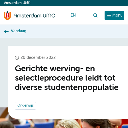
Amsterdam UMC
content
EN
Zoek
Menu
Vandaag
20 december 2022
Gerichte werving- en
selectieprocedure leidt tot
diverse studentenpopulatie
Onderwijs