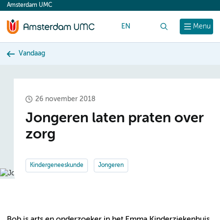
Amsterdam UMC
content
EN
Zoek
Menu
Vandaag
26 november 2018
Jongeren laten praten over
zorg
Kindergeneeskunde
Jongeren
Bob is arts en onderzoeker in het Emma Kinderziekenhuis,