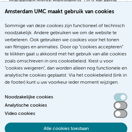
hoeveelheid digitaal mediagebruik. Dit is het eerste
Nederlandse onderzoek dat een verband laat zien
Amsterdam UMC maakt gebruik van cookies
tussen het stellen van regels voor digitaal
mediagebruik en slaapduur, bedtijd en slaapkwaliteit
Sommige van deze cookies zijn functioneel of technisch
bij jongeren.
noodzakelijk. Andere gebruiken we om de website te
verbeteren. Ook gebruiken we cookies voor het tonen
Preventie
Sociale geneeskunde
Jongeren
Leefstijl
van filmpjes en animaties. Door op "cookies accepteren"
te klikken gaat u akkoord met het gebruik van alle cookies
zoals omschreven in ons cookiebeleid. Kiest u voor
"cookies weigeren", dan worden alleen nog functionele en
Meer
analytische cookies geplaatst. Via het cookiebeleid (link in
de footer) kunt u uw voorkeur ieder moment wijzigen.
Noodzakelijke cookies
Analytische cookies
Toegankelijkheidsverklaring
Video cookies
Responsible disclosure
Alle cookies toestaan
Algemene privacyverklaring