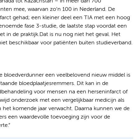
Canada tot Kazachstan – in meer dan 700
iënten mee, waarvan zo’n 100 in Nederland. De
arct gehad; een kleiner deel een TIA met een hoog
genoemde fase 3-studie, de laatste stap voordat een
in de praktijk.Dat is nu nog niet het geval. Het
iet beschikbaar voor patiënten buiten studieverband.
ige bloedverdunner een veelbelovend nieuw middel is
taande bloedplaatjesremmers. Dit kan in de
dbehandeling voor mensen na een herseninfarct of
wijd onderzoek met een vergelijkbaar medicijn als
en het komende jaar verwacht. Daarna kunnen we de
rs een waardevolle toevoeging zijn voor de
te.”