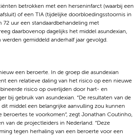
ënten betrokken met een herseninfarct (waarbij een
sluit) of een TIA (tijdelijke doorbloedingsstoornis in
n 72 uur een standaardbehandeling met
reeg daarbovenop dagelijks het middel asundexian,
n werden gemiddeld anderhalf jaar gevolgd.
ieuw een beroerte. In de groep die asundexian
ent een relatieve daling van het risico op een nieuwe
neerde risico op overlijden door hart- en
ager bij gebruik van asundexian. “De resultaten van de
it middel een belangrijke aanvulling zou kunnen
e beroertes te voorkomen”, zegt Jonathan Coutinho,
 van de projectleiders in Nederland. “Deze
ming tegen herhaling van een beroerte voor een