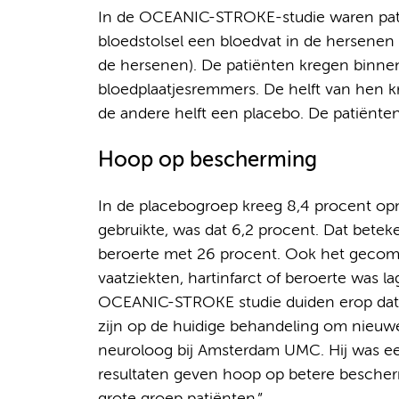
In de OCEANIC-STROKE-studie waren pati
bloedstolsel een bloedvat in de hersenen af
de hersenen). De patiënten kregen binne
bloedplaatjesremmers. De helft van hen k
de andere helft een placebo. De patiënte
Hoop op bescherming
In de placebogroep kreeg 8,4 procent opn
gebruikte, was dat 6,2 procent. Dat betek
beroerte met 26 procent. Ook het gecombi
vaatziekten, hartinfarct of beroerte was l
OCEANIC-STROKE studie duiden erop dat d
zijn op de huidige behandeling om nieuw
neuroloog bij Amsterdam UMC. Hij was een
resultaten geven hoop op betere bescher