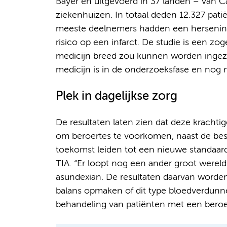
Bayer en uitgevoerd in 37 landen – van 
ziekenhuizen. In totaal deden 12.327 pat
meeste deelnemers hadden een herseninf
risico op een infarct. De studie is een zo
medicijn breed zou kunnen worden ingezet 
medicijn is in de onderzoeksfase en nog n
Plek in dagelijkse zorg
De resultaten laten zien dat deze kracht
om beroertes te voorkomen, naast de bes
toekomst leiden tot een nieuwe standaar
TIA. “Er loopt nog een ander groot wereld
asundexian. De resultaten daarvan word
balans opmaken of dit type bloedverdunne
behandeling van patiënten met een beroer