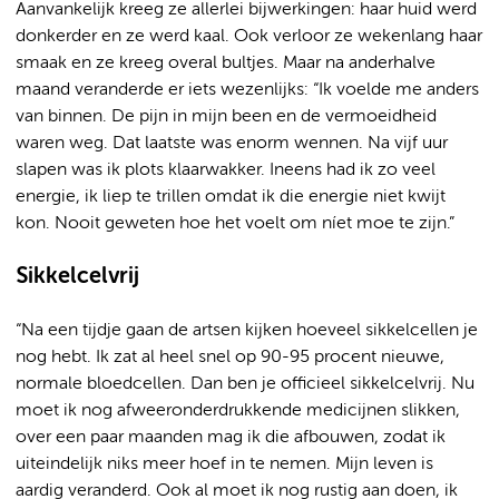
Aanvankelijk kreeg ze allerlei bijwerkingen: haar huid werd
donkerder en ze werd kaal. Ook verloor ze wekenlang haar
smaak en ze kreeg overal bultjes. Maar na anderhalve
maand veranderde er iets wezenlijks: “Ik voelde me anders
van binnen. De pijn in mijn been en de vermoeidheid
waren weg. Dat laatste was enorm wennen. Na vijf uur
slapen was ik plots klaarwakker. Ineens had ik zo veel
energie, ik liep te trillen omdat ik die energie niet kwijt
kon. Nooit geweten hoe het voelt om níet moe te zijn.”
Sikkelcelvrij
“Na een tijdje gaan de artsen kijken hoeveel sikkelcellen je
nog hebt. Ik zat al heel snel op 90-95 procent nieuwe,
normale bloedcellen. Dan ben je officieel sikkelcelvrij. Nu
moet ik nog afweeronderdrukkende medicijnen slikken,
over een paar maanden mag ik die afbouwen, zodat ik
uiteindelijk niks meer hoef in te nemen. Mijn leven is
aardig veranderd. Ook al moet ik nog rustig aan doen, ik