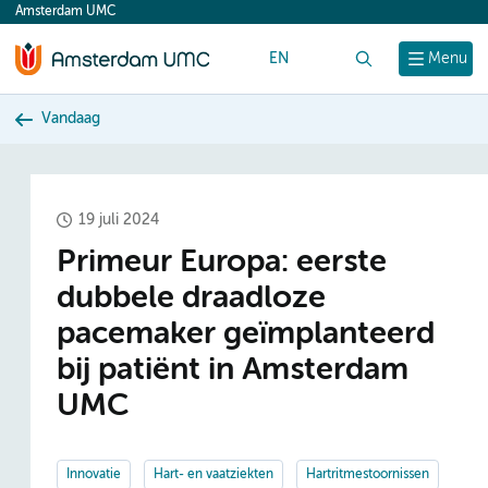
Amsterdam UMC
content
EN
Zoek
Menu
Vandaag
19 juli 2024
Primeur Europa: eerste
dubbele draadloze
pacemaker geïmplanteerd
bij patiënt in Amsterdam
UMC
Innovatie
Hart- en vaatziekten
Hartritmestoornissen