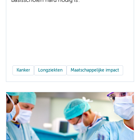
basisscholen hard nodig is’.
Kanker
Longziekten
Maatschappelijke impact