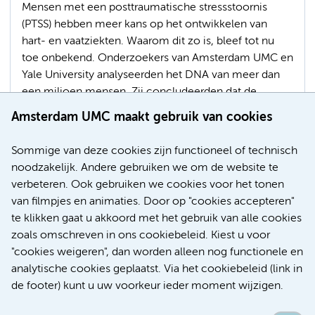
Mensen met een posttraumatische stressstoornis
(PTSS) hebben meer kans op het ontwikkelen van
hart- en vaatziekten. Waarom dit zo is, bleef tot nu
toe onbekend. Onderzoekers van Amsterdam UMC en
Yale University analyseerden het DNA van meer dan
een miljoen mensen. Zij concludeerden dat de
genetische aanleg voor PTSS deels hetzelfde is als de
Amsterdam UMC maakt gebruik van cookies
genetische aanleg voor hart- en vaatziekten. Verder
zijn er sterke aanwijzingen dat PTSS ook oorzakelijk
Sommige van deze cookies zijn functioneel of technisch
het risico op hart- en vaatziekten verhoogt.
noodzakelijk. Andere gebruiken we om de website te
verbeteren. Ook gebruiken we cookies voor het tonen
Psychiatrie
Genen
Hart- en vaatziekten
van filmpjes en animaties. Door op "cookies accepteren"
te klikken gaat u akkoord met het gebruik van alle cookies
zoals omschreven in ons cookiebeleid. Kiest u voor
"cookies weigeren", dan worden alleen nog functionele en
Meer
analytische cookies geplaatst. Via het cookiebeleid (link in
de footer) kunt u uw voorkeur ieder moment wijzigen.