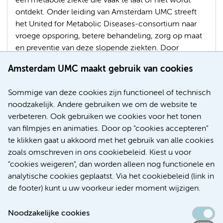
een metabole ziekte die vaak te laat of niet wordt
ontdekt. Onder leiding van Amsterdam UMC streeft
het United for Metabolic Diseases-consortium naar
vroege opsporing, betere behandeling, zorg op maat
en preventie van deze slopende ziekten. Door
vooruitgang in onderzoek en behandeling kunnen er
Amsterdam UMC maakt gebruik van cookies
inmiddels grote stappen worden gezet voor patiënten
met een metabole ziekte.
Sommige van deze cookies zijn functioneel of technisch
noodzakelijk. Andere gebruiken we om de website te
Kindergeneeskunde
Zeldzame ziekten
Geneesmiddelen
verbeteren. Ook gebruiken we cookies voor het tonen
Kunstmatige intelligentie (AI)
van filmpjes en animaties. Door op "cookies accepteren"
te klikken gaat u akkoord met het gebruik van alle cookies
zoals omschreven in ons cookiebeleid. Kiest u voor
"cookies weigeren", dan worden alleen nog functionele en
Meer
analytische cookies geplaatst. Via het cookiebeleid (link in
de footer) kunt u uw voorkeur ieder moment wijzigen.
Noodzakelijke cookies