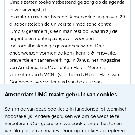
Umc’s zetten toekomstbestendige zorg op de agenda
in verkiezingstijd
In aanloop naar de Tweede Kamerverkiezingen van 29
oktober stelden de universitair medische centra
(umc’s) gezamenlijk een manifest op, waarin zij de
urgentie en richting aangeven voor een
toekomstbestendige gezondheidszorg. Drie
onderwerpen vormen de kern: kennis & innovatie,
preventie en samenwerking. In Janus, het magazine
van Amsterdam UMC, lichten Helen Mertens,
voorzitter van UMCNL (voorheen NFU) en Hans van
Goudoever, voorzitter raad van bestuur van
Amsterdam UMC het manifest toe: ‘We moeten nu de
Amsterdam UMC maakt gebruik van cookies
juiste keuzes maken voor dit thema dat alle burgers
raakt.’
Sommige van deze cookies zijn functioneel of technisch
noodzakelijk. Andere gebruiken we om de website te
Innovatie
Preventie
Ons Amsterdam UMC
verbeteren. Ook gebruiken we cookies voor het tonen
Wetenschappelijk onderzoek
In de regio
van filmpjes en animaties. Door op "cookies accepteren"