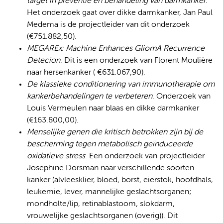
target in preventie en behandeling van darmkanker
.
Het onderzoek gaat over dikke darmkanker, Jan Paul
Medema is de projectleider van dit onderzoek
(€751.882,50).
MEGAREx: Machine Enhances GliomA Recurrence
Detecion
. Dit is een onderzoek van Florent Moulière
naar hersenkanker ( €631.067,90).
De klassieke conditionering van immunotherapie om
kankerbehandelingen te verbeteren
. Onderzoek van
Louis Vermeulen naar blaas en dikke darmkanker
(€163.800,00).
Menselijke genen die kritisch betrokken zijn bij de
bescherming tegen metabolisch geïnduceerde
oxidatieve stress
. Een onderzoek van projectleider
Josephine Dorsman naar verschillende soorten
kanker (alvleesklier, bloed, borst, eierstok, hoofdhals,
leukemie, lever, mannelijke geslachtsorganen;
mondholte/lip, retinablastoom, slokdarm,
vrouwelijke geslachtsorganen (overig)). Dit