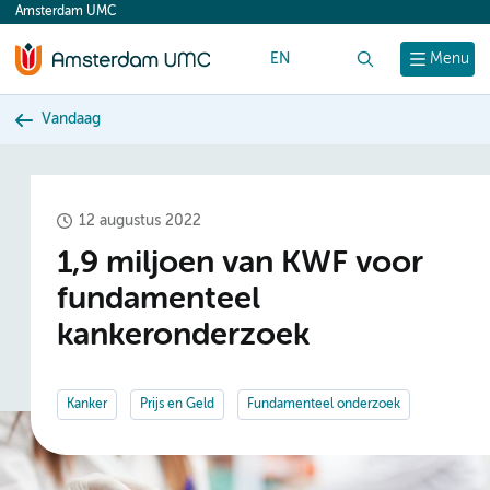
Amsterdam UMC
content
EN
Zoek
Menu
Vandaag
12 augustus 2022
1,9 miljoen van KWF voor
fundamenteel
kankeronderzoek
Kanker
Prijs en Geld
Fundamenteel onderzoek