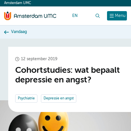
Amsterdam UMC
content
EN
Zoek
Menu
Vandaag
12 september 2019
Cohortstudies: wat bepaalt
depressie en angst?
Psychiatrie
Depressie en angst