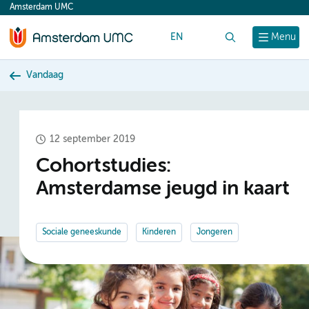
Amsterdam UMC
content
EN
Zoek
Menu
Vandaag
12 september 2019
Cohortstudies:
Amsterdamse jeugd in kaart
Sociale geneeskunde
Kinderen
Jongeren