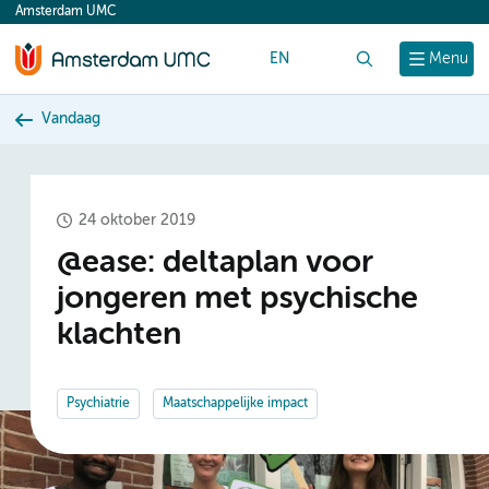
Amsterdam UMC
content
EN
Zoek
Menu
Vandaag
24 oktober 2019
@ease: deltaplan voor
jongeren met psychische
klachten
Psychiatrie
Maatschappelijke impact