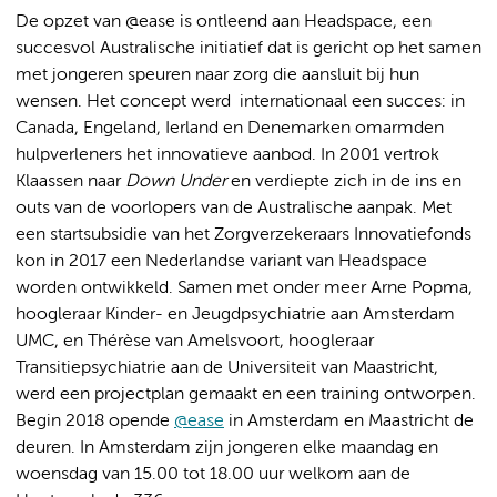
De opzet van @ease is ontleend aan Headspace, een
succesvol Australische initiatief dat is gericht op het samen
met jongeren speuren naar zorg die aansluit bij hun
wensen. Het concept werd internationaal een succes: in
Canada, Engeland, Ierland en Denemarken omarmden
hulpverleners het innovatieve aanbod. In 2001 vertrok
Klaassen naar
Down Under
en verdiepte zich in de ins en
outs van de voorlopers van de Australische aanpak. Met
een startsubsidie van het Zorgverzekeraars Innovatiefonds
kon in 2017 een Nederlandse variant van Headspace
worden ontwikkeld. Samen met onder meer Arne Popma,
hoogleraar Kinder- en Jeugdpsychiatrie aan Amsterdam
UMC, en Thérèse van Amelsvoort, hoogleraar
Transitiepsychiatrie aan de Universiteit van Maastricht,
werd een projectplan gemaakt en een training ontworpen.
Begin 2018 opende
@ease
in Amsterdam en Maastricht de
deuren. In Amsterdam zijn jongeren elke maandag en
woensdag van 15.00 tot 18.00 uur welkom aan de