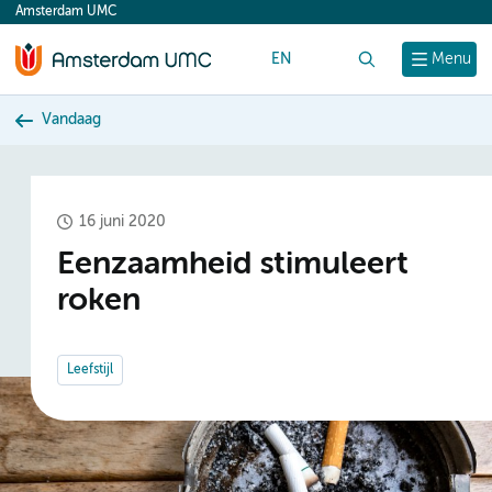
Amsterdam UMC
content
EN
Zoek
Menu
Vandaag
16 juni 2020
Eenzaamheid stimuleert
roken
Leefstijl