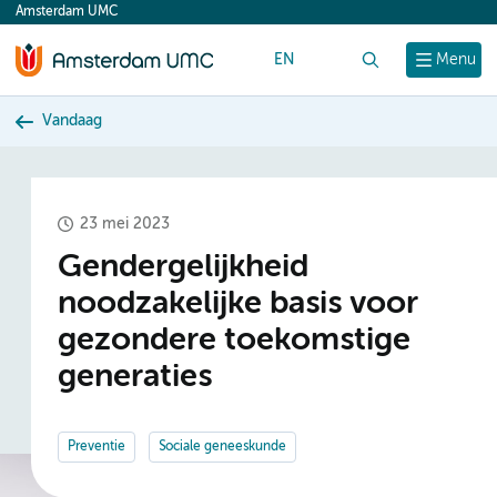
Amsterdam UMC
content
EN
Zoek
Menu
Vandaag
23 mei 2023
Gendergelijkheid
noodzakelijke basis voor
gezondere toekomstige
generaties
Preventie
Sociale geneeskunde