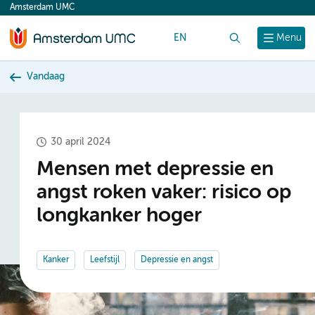
Amsterdam UMC
content
EN
Zoek
Menu
Vandaag
30 april 2024
Mensen met depressie en
angst roken vaker: risico op
longkanker hoger
Kanker
Leefstijl
Depressie en angst