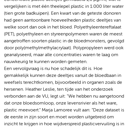
vergelijken is met één theelepel plastic in 1.000 liter water
(tien grote badkuipen). Een kwart van de geteste donoren
had geen aantoonbare hoeveelheden plastic deeltjes van
welke soort dan ook in het bloed. Polyethyleentereftalaat
(PET), polyethyleen en styreenpolymeren waren de meest
aangetroffen soorten plastic in de bloedmonsters, gevolgd
door poly(methylmethylacrylaat). Polypropyleen werd ook
geanalyseerd, maar alle concentraties waren te laag om
nauwkeurig te kunnen worden gemeten.
Een vervolgvraag is nu hoe schadelijk dit is. Hoe
gemakkelijk kunnen deze deeltjes vanuit de bloedbaan in
weefsels terechtkomen, bijvoorbeeld in organen zoals de
hersenen. Heather Leslie, ten tijde van het onderzoek
verbonden aan de VU, legt uit: "We hebben nu aangetoond
dat onze bloedsomloop, onze levensrivier als het ware,
plastic meevoert.” Marja Lamoree vult aan: “Deze dataset is
de eerste in zijn soort en moet worden uitgebreid om
inzicht te krijgen in hoe wijdverspreid plasticvervuiling is in