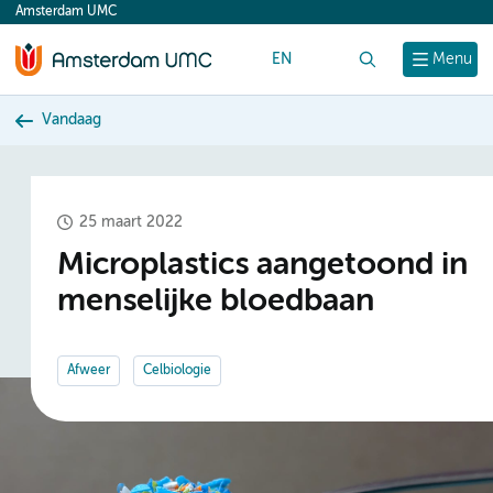
Amsterdam UMC
content
EN
Zoek
Menu
Vandaag
25 maart 2022
Microplastics aangetoond in
menselijke bloedbaan
Afweer
Celbiologie