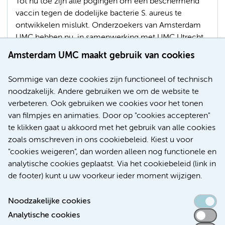
Tot nu toe zijn alle pogingen om een beschermend
vaccin tegen de dodelijke bacterie S. aureus te
ontwikkelen mislukt. Onderzoekers van Amsterdam
UMC hebben nu, in samenwerking met UMC Utrecht,
Universiteit Leiden en de University of California San
Amsterdam UMC maakt gebruik van cookies
Diego, ontdekt dat antistoffen van het type IgM meer
bescherming bieden tegen stafylokokkeninfecties dan
Sommige van deze cookies zijn functioneel of technisch
de gebruikelijke IgG-antistoffen.
noodzakelijk. Andere gebruiken we om de website te
verbeteren. Ook gebruiken we cookies voor het tonen
Afweer
Bacteriën
van filmpjes en animaties. Door op "cookies accepteren"
te klikken gaat u akkoord met het gebruik van alle cookies
zoals omschreven in ons cookiebeleid. Kiest u voor
"cookies weigeren", dan worden alleen nog functionele en
Meer
analytische cookies geplaatst. Via het cookiebeleid (link in
de footer) kunt u uw voorkeur ieder moment wijzigen.
Noodzakelijke cookies
Analytische cookies