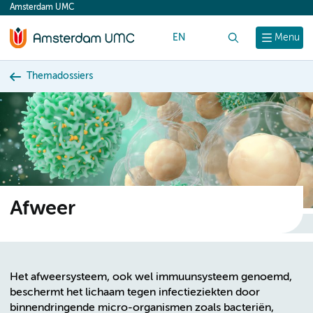
Amsterdam UMC
content
EN
Zoek
Menu
Themadossiers
Afweer
Het afweersysteem, ook wel immuunsysteem genoemd,
beschermt het lichaam tegen infectieziekten door
binnendringende micro-organismen zoals bacteriën,