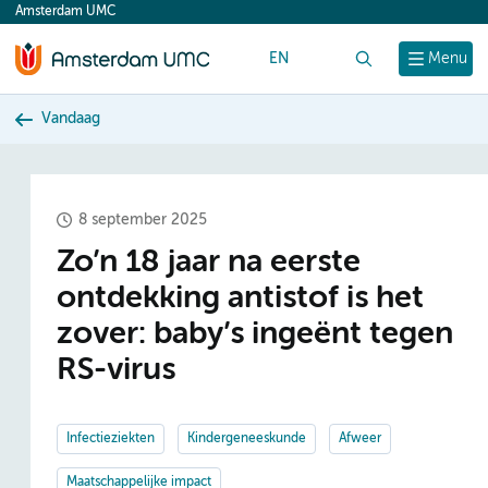
Amsterdam UMC
content
EN
Zoek
Menu
Vandaag
8 september 2025
Zo’n 18 jaar na eerste
ontdekking antistof is het
zover: baby’s ingeënt tegen
RS-virus
Infectieziekten
Kindergeneeskunde
Afweer
Maatschappelijke impact