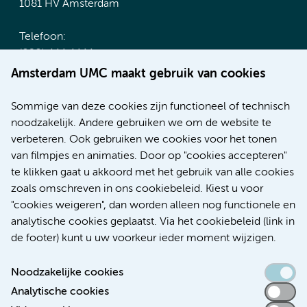
1081 HV Amsterdam
Telefoon:
(020) 444 4444
Route & Parkeren
Amsterdam UMC maakt gebruik van cookies
Meer Amsterdam UMC websites:
Sommige van deze cookies zijn functioneel of technisch
noodzakelijk. Andere gebruiken we om de website te
Werken bij Amsterdam UMC
verbeteren. Ook gebruiken we cookies voor het tonen
Over Amsterdam UMC
van filmpjes en animaties. Door op "cookies accepteren"
Nieuws
te klikken gaat u akkoord met het gebruik van alle cookies
Research
zoals omschreven in ons cookiebeleid. Kiest u voor
Educatie Locatie AMC
"cookies weigeren", dan worden alleen nog functionele en
Educatie Locatie VUmc
analytische cookies geplaatst. Via het cookiebeleid (link in
de footer) kunt u uw voorkeur ieder moment wijzigen.
Noodzakelijke cookies
Analytische cookies