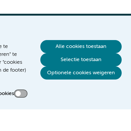
e te
Alle cookies toestaan
ren" te
Selectie toestaan
r "cookies
n de footer)
Optionele cookies weigeren
ookies