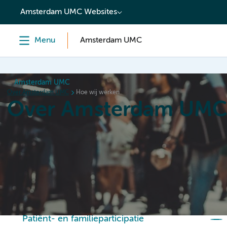
content
Amsterdam UMC Websites
Menu
Amsterdam UMC
Amsterdam UMC
Over Amsterdam UMC
Hoe wij werken
Over Amsterdam UM
Home
Organisatie
Hoe wij werken
Als werkgever
Patiënt- en familieparticipatie