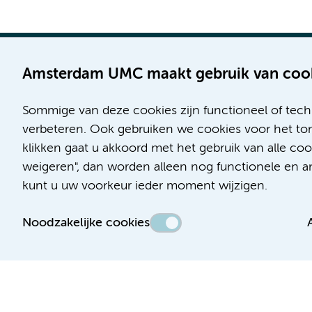
Amsterdam UMC maakt gebruik van coo
Sommige van deze cookies zijn functioneel of tech
Locatie AMC
Locatie VUmc
verbeteren. Ook gebruiken we cookies voor het ton
Meibergdreef 9
De Boelelaan 1117
klikken gaat u akkoord met het gebruik van alle co
1105 AZ Amsterdam
1081 HV Amsterdam
weigeren", dan worden alleen nog functionele en ana
kunt u uw voorkeur ieder moment wijzigen.
Telefoon:
Telefoon:
(020) 566 9111
(020) 444 4444
Noodzakelijke cookies
Route & Parkeren
Route & Parkeren
Toegankelijkheidsverklaring
Responsible disclosure
Algemene