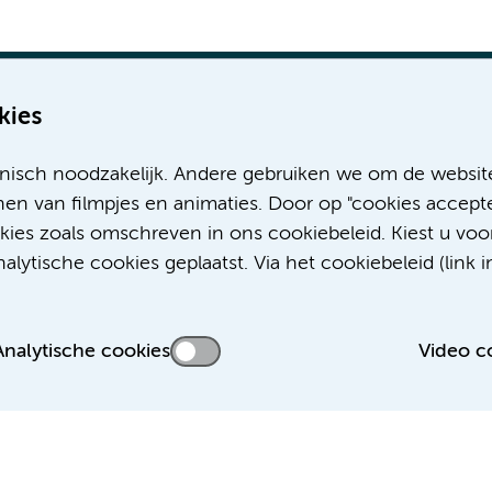
kies
nisch noodzakelijk. Andere gebruiken we om de websit
Meer Amsterdam UMC websites:
en van filmpjes en animaties. Door op "cookies accepte
okies zoals omschreven in ons cookiebeleid. Kiest u voo
Werken bij Amsterdam UMC
lytische cookies geplaatst. Via het cookiebeleid (link i
Over Amsterdam UMC
Nieuws
Research
Analytische cookies
Video c
Educatie Locatie AMC
Educatie Locatie VUmc
 privacyverklaring
Disclaimer
Colofon