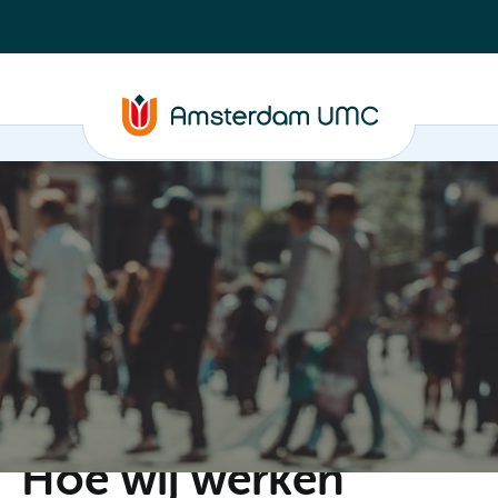
C
Steun ons
Evenementen
Actueel
Contact
Hoe wij werken