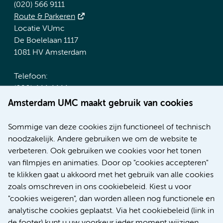
(020) 566 9111
Route & Parkeren
Locatie VUmc
De Boelelaan 1117
1081 HV Amsterdam
Telefoon:
(020) 444 4444
Route & Parkeren
Amsterdam UMC maakt gebruik van cookies
Meer Amsterdam UMC websites:
Sommige van deze cookies zijn functioneel of technisch
noodzakelijk. Andere gebruiken we om de website te
Werken bij Amsterdam UMC
verbeteren. Ook gebruiken we cookies voor het tonen
Over Amsterdam UMC
van filmpjes en animaties. Door op "cookies accepteren"
Nieuws
te klikken gaat u akkoord met het gebruik van alle cookies
Research
zoals omschreven in ons cookiebeleid. Kiest u voor
Educatie Locatie AMC
"cookies weigeren", dan worden alleen nog functionele en
Educatie Locatie VUmc
analytische cookies geplaatst. Via het cookiebeleid (link in