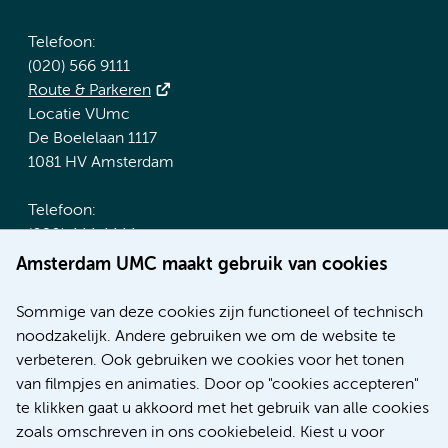
Telefoon:
(020) 566 9111
Route & Parkeren
Locatie VUmc
De Boelelaan 1117
1081 HV Amsterdam
Telefoon:
(020) 444 4444
Route & Parkeren
Amsterdam UMC maakt gebruik van cookies
Meer Amsterdam UMC websites:
Sommige van deze cookies zijn functioneel of technisch
noodzakelijk. Andere gebruiken we om de website te
Werken bij Amsterdam UMC
verbeteren. Ook gebruiken we cookies voor het tonen
Over Amsterdam UMC
van filmpjes en animaties. Door op "cookies accepteren"
Nieuws
te klikken gaat u akkoord met het gebruik van alle cookies
Research
zoals omschreven in ons cookiebeleid. Kiest u voor
Educatie Locatie AMC