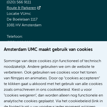
(020) 566 9111
Route & Parkeren
Locatie VUmc
De Boelelaan 1117
1081 HV Amsterdam
Telefoon:
(020) 444 4444
Route & Parkeren
Amsterdam UMC maakt gebruik van cookies
Meer Amsterdam UMC websites:
Sommige van deze cookies zijn functioneel of technisch
noodzakelijk. Andere gebruiken we om de website te
Werken bij Amsterdam UMC
verbeteren. Ook gebruiken we cookies voor het tonen
Over Amsterdam UMC
van filmpjes en animaties. Door op "cookies accepteren"
Nieuws
te klikken gaat u akkoord met het gebruik van alle cookies
Research
zoals omschreven in ons cookiebeleid. Kiest u voor
Educatie Locatie AMC
"cookies weigeren", dan worden alleen nog functionele en
Educatie Locatie VUmc
analytische cookies geplaatst. Via het cookiebeleid (link in