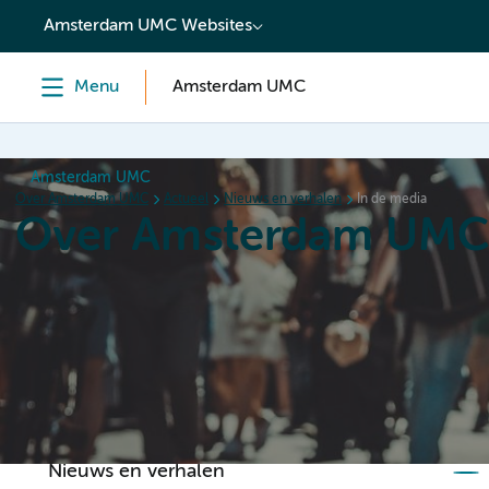
content
Amsterdam UMC Websites
Menu
Amsterdam UMC
Amsterdam UMC
Over Amsterdam UMC
Actueel
Nieuws en verhalen
In de media
Over Amsterdam UM
Home
Organisatie
Hoe wij werken
Als werkgever
Nieuws en verhalen