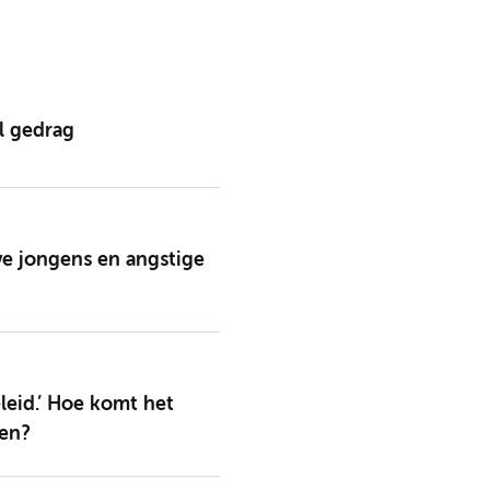
l gedrag
ve jongens en angstige
eleid.’ Hoe komt het
en?