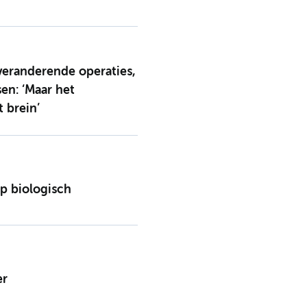
sveranderende operaties,
en: ‘Maar het
t brein’
p biologisch
er