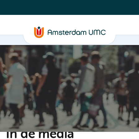
C
Steun ons
Evenementen
Actueel
Contact
In de media