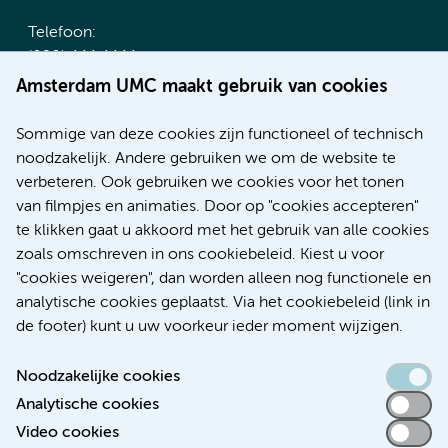
Telefoon:
(020) 444 4444
Route & Parkeren
Amsterdam UMC maakt gebruik van cookies
Meer Amsterdam UMC websites:
Sommige van deze cookies zijn functioneel of technisch
noodzakelijk. Andere gebruiken we om de website te
Werken bij Amsterdam UMC
verbeteren. Ook gebruiken we cookies voor het tonen
Over Amsterdam UMC
van filmpjes en animaties. Door op "cookies accepteren"
Nieuws
te klikken gaat u akkoord met het gebruik van alle cookies
Research
zoals omschreven in ons cookiebeleid. Kiest u voor
Educatie Locatie AMC
"cookies weigeren", dan worden alleen nog functionele en
Educatie Locatie VUmc
analytische cookies geplaatst. Via het cookiebeleid (link in
de footer) kunt u uw voorkeur ieder moment wijzigen.
Noodzakelijke cookies
Analytische cookies
Toegankelijkheidsverklaring
Video cookies