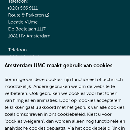
Telefoon:
(020) 566 9111
Route & Parkeren
Locatie VUmc
De Boelelaan 1117
1081 HV Amsterdam
Telefoon:
(020) 444 4444
Route & Parkeren
Amsterdam UMC maakt gebruik van cookies
Meer Amsterdam UMC websites:
Sommige van deze cookies zijn functioneel of technisch
noodzakelijk. Andere gebruiken we om de website te
Werken bij Amsterdam UMC
verbeteren. Ook gebruiken we cookies voor het tonen
Over Amsterdam UMC
van filmpjes en animaties. Door op "cookies accepteren"
Nieuws
te klikken gaat u akkoord met het gebruik van alle cookies
Research
zoals omschreven in ons cookiebeleid. Kiest u voor
Educatie Locatie AMC
"cookies weigeren", dan worden alleen nog functionele en
Educatie Locatie VUmc
analytische cookies geplaatst. Via het cookiebeleid (link in